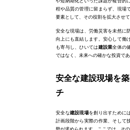
や短納期化といった課題が複合的
程や品質の管理に留まらず、現場
要素として、その役割を拡大させて
安全な現場は、労働災害を未然に
向上にも直結します。安心して働
も寄与し、ひいては
建設業
全体の
ではなく、未来への確かな投資であ
安全な建設現場を築
チ
安全な
建設現場
を創り出すために
計画段階から実際の作業、そして
勢が求められます。ここでは、その