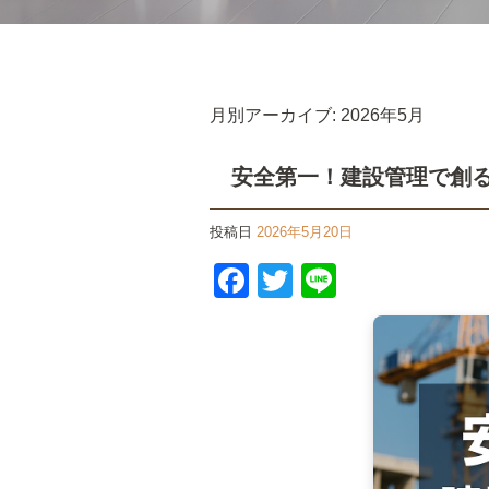
月別アーカイブ:
2026年5月
安全第一！建設管理で創
投稿日
2026年5月20日
F
T
Li
a
wi
n
c
tt
e
e
er
b
o