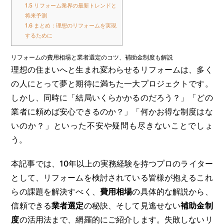
1.5
リフォーム業界の最新トレンドと
将来予測
1.6
まとめ：理想のリフォームを実現
するために
リフォームの費用相場と業者選定のコツ、補助金制度も解説
理想の住まいへと生まれ変わらせるリフォームは、多く
の人にとって夢と期待に満ちた一大プロジェクトです。
しかし、同時に「結局いくらかかるのだろう？」「どの
業者に頼めば安心できるのか？」「何かお得な制度はな
いのか？」といった不安や疑問も尽きないことでしょ
う。
本記事では、10年以上の実務経験を持つプロのライター
として、リフォームを検討されている皆様が抱えるこれ
らの課題を解決すべく、
費用相場
の具体的な解説から、
信頼できる
業者選定
の秘訣、そして見逃せない
補助金制
度
の活用法まで、網羅的にご紹介します。失敗しないリ