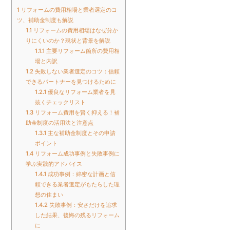
1
リフォームの費用相場と業者選定のコ
ツ、補助金制度も解説
1.1
リフォームの費用相場はなぜ分か
りにくいのか？現状と背景を解説
1.1.1
主要リフォーム箇所の費用相
場と内訳
1.2
失敗しない業者選定のコツ：信頼
できるパートナーを見つけるために
1.2.1
優良なリフォーム業者を見
抜くチェックリスト
1.3
リフォーム費用を賢く抑える！補
助金制度の活用法と注意点
1.3.1
主な補助金制度とその申請
ポイント
1.4
リフォーム成功事例と失敗事例に
学ぶ実践的アドバイス
1.4.1
成功事例：綿密な計画と信
頼できる業者選定がもたらした理
想の住まい
1.4.2
失敗事例：安さだけを追求
した結果、後悔の残るリフォーム
に