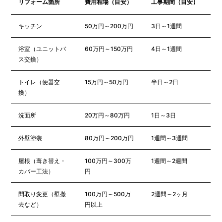
リフォーム箇所
費用相場（目安）
工事期間（目安）
キッチン
50万円～200万円
3日～1週間
浴室（ユニットバ
60万円～150万円
4日～1週間
ス交換）
トイレ（便器交
15万円～50万円
半日～2日
換）
洗面所
20万円～80万円
1日～3日
外壁塗装
80万円～200万円
1週間～3週間
屋根（葺き替え・
100万円～300万
1週間～2週間
カバー工法）
円
間取り変更（壁撤
100万円～500万
2週間～2ヶ月
去など）
円以上