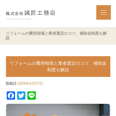
リフォームの費用相場と業者選定のコツ、補助金制度も解
説
リフォームの費用相場と業者選定のコツ、補助金
制度も解説
投稿日
2026年4月27日
F
T
Li
a
wi
n
c
tt
e