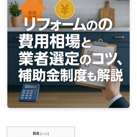
e
er
b
o
o
k
目次
[
hide
]